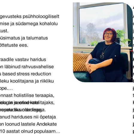
gevusteks psühholoogiliselt
omise ja südamega kohalolu
ust.
üsimatus ja talumatus
õttetuste ees.
raadile vastav haridus
n läbinud rahvusvahelise
based stress reduction
eku koolitajana ja riikliku
ppe.
nast holistilise teraapia,
oloogia ja erinevate
elu on seotud koolitajaks,
inevate suundadega.
terapeudiks olemisega.
tanud hariduses nii õpetaja
 on loonud lastele Andekate
a 10 aastat olnud populaarne