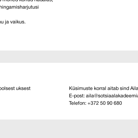
is mõned korrad nädalas,
 hingamisharjutusi
hu ja vaikus.
oolsest uksest
Küsimuste korral aitab sind
Ail
E-post:
aila@sotsiaalakadeemi
Telefon:
+372 50 90 680