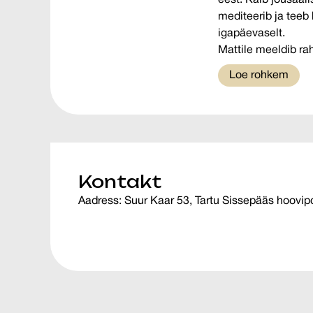
eest. Käib jõusaal
mediteerib ja teeb
igapäevaselt.
Mattile meeldib ra
Loe rohkem
Kontakt
Aadress:
Suur Kaar 53, Tartu Sissepääs hoovip