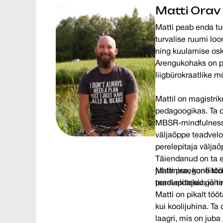
Matti Orav
Matti peab enda tu
turvalise ruumi lo
ning kuulamise osk
Arengukohaks on p
liigbürokraatlike m
Mattil on magistrik
pedagoogikas. Ta o
MBSR-mindfulness 
väljaõppe teadvelol
perelepitaja väljaõ
Täiendanud on ta en
juhtimise, konflikt
Matti praegune töö
teadvelolekul põh
perelepitajaks ja 
Matti on pikalt töö
kui koolijuhina. Ta
laagri, mis on jub