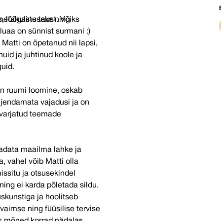
, lõõgastuseks ning
metahuline taust. Võiks
luaa on sünnist surmani :)
 Matti on õpetanud nii lapsi,
nuid ja juhtinud koole ja
uid.
ljendamata vajadusi ja on
 varjatud teemade
adata maailma lahke ja
vahel võib Matti olla
ssitu ja otsusekindel
ing ei karda põletada sildu.
uskunstiga ja hoolitseb
vaimse ning füüsilise tervise