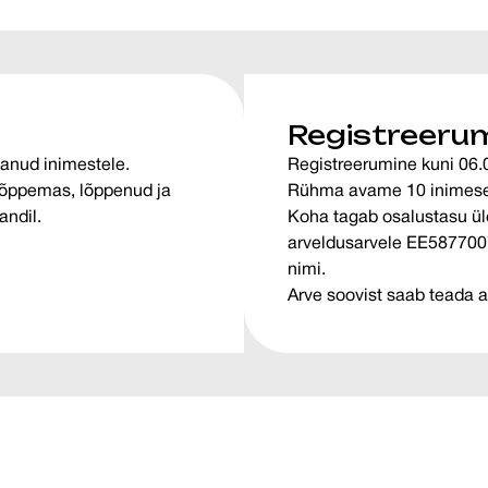
Registreerum
tanud inimestele.
Registreerumine kuni 06.0
 lõppemas, lõppenud ja
Rühma avame 10 inimese 
andil.
Koha tagab osalustasu ü
arveldusarvele EE58770
nimi.
Arve soovist saab teada a