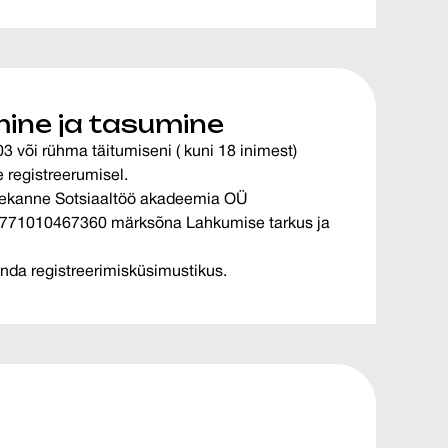
ine ja tasumine
3 või rühma täitumiseni ( kuni 18 inimest)
registreerumisel.
lekanne Sotsiaaltöö akadeemia OÜ
0771010467360 märksõna Lahkumise tarkus ja
nda registreerimisküsimustikus.