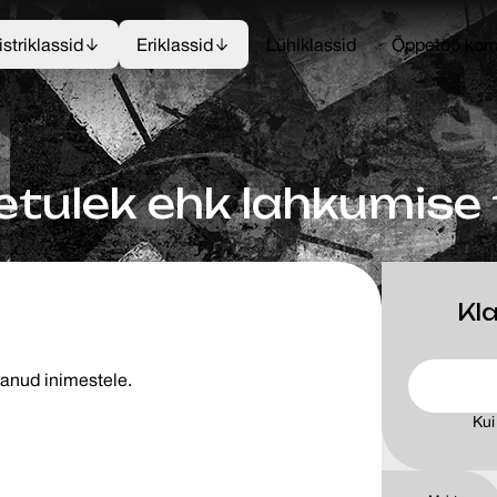
striklassid
Eriklassid
Lühiklassid
Õppetöö korr
tulek ehk lahkumise
Kla
tanud inimestele.
Kui