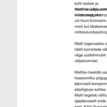
koht lastele ja
noortele puhkuseks
Mattil on väga mit
enesearenguks.
öelda isegi, et amp
või Hunt Kriimsilm.
noori kui täiskasva
mittetulundusühing
Matti tugevuseks on ruumi loomine, oskab
hästi tunnetada vä
väga uudishimulik
väljatoomisel.
Mattile meeldib va
heasoovliku pilguga, 
äärmiselt kompromi
ebaõigluse suhtes n
Matti tegeleb võitl
igapäevaselt enda 