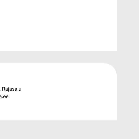
a Rajasalu
a.ee