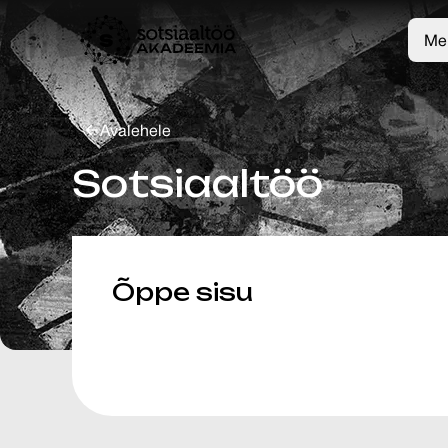
Mei
Avalehele
Sotsiaaltöö
Õppe sisu