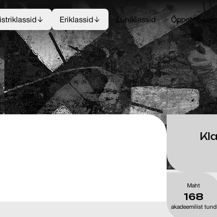
striklassid
Eriklassid
Lühiklassid
Õppetöö korr
Kla
Maht
168
akadeemilist tund