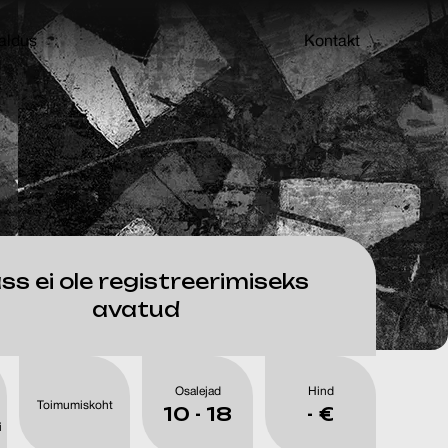
aldus
Kontakt
ss ei ole registreerimiseks
avatud
Osalejad
Hind
Toimumiskoht
10 - 18
- €
i