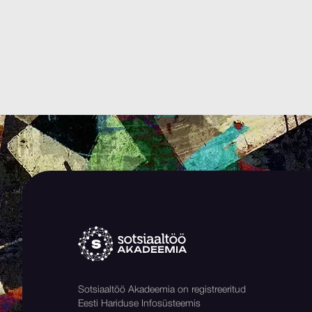
Sotsiaaltöö Akadeemia on registreeritud
Eesti Hariduse Infosüsteemis